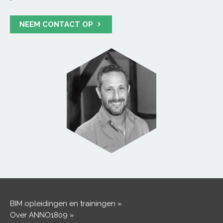
NEEM CONTACT OP
BIM opleidingen en trainingen
Over ANNO1809