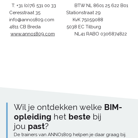
T: +31 (0)76 531 00 33
BTW NL 8601 25 622 B01
Ceresstraat 35 Stationstraat 29
info@anno1809.com KvK 75059088
4811 CB Breda 5038 EC Tilburg
www.anno1809.com
NL41 RABO 0306874822
Wil je ontdekken welke
BIM-
opleiding
het
beste
bij
jou
past
?
De trainers van ANNO1809 helpen je daar graag bij.